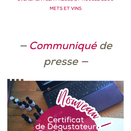
METS ET VINS
—
Communiqué
de
presse
—