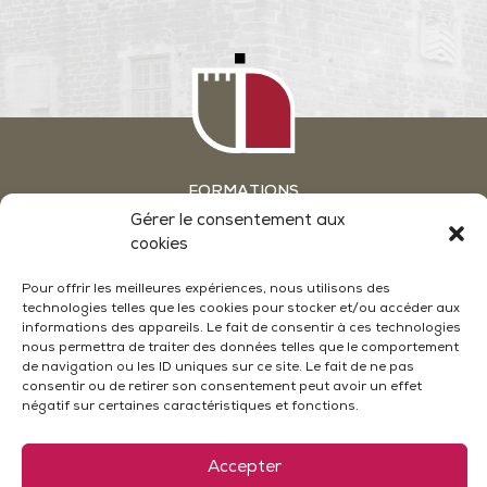
FORMATIONS
GROUPES & SÉMINAIRES
Gérer le consentement aux
ATELIERS OENOLOGIE EN WEEKEND
cookies
ACTUALITÉS
NOUS CONTACTER
Pour offrir les meilleures expériences, nous utilisons des
technologies telles que les cookies pour stocker et/ou accéder aux
CONDITIONS GÉNÉRALES DE VENTE
MENTIONS LÉGALES
informations des appareils. Le fait de consentir à ces technologies
POLITIQUE DE CONFIDENTIALITÉ
nous permettra de traiter des données telles que le comportement
POLITIQUE DE COOKIES (UE)
de navigation ou les ID uniques sur ce site. Le fait de ne pas
PLAN DU SITE
consentir ou de retirer son consentement peut avoir un effet
négatif sur certaines caractéristiques et fonctions.
Accepter
Le Château - 26790 Suze La Rousse