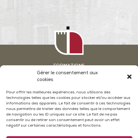
FORMATIONS
GROUPES & SÉMINAIRES
Gérer le consentement aux
ATELIERS OENOLOGIE EN WEEKEND
cookies
ACTUALITÉS
NOUS CONTACTER
Pour offrir les meilleures expériences, nous utilisons des
technologies telles que les cookies pour stocker et/ou accéder aux
CONDITIONS GÉNÉRALES DE VENTE
informations des appareils. Le fait de consentir à ces technologies
MENTIONS LÉGALES
POLITIQUE DE CONFIDENTIALITÉ
nous permettra de traiter des données telles que le comportement
POLITIQUE DE COOKIES (UE)
de navigation ou les ID uniques sur ce site. Le fait de ne pas
PLAN DU SITE
consentir ou de retirer son consentement peut avoir un effet
négatif sur certaines caractéristiques et fonctions.