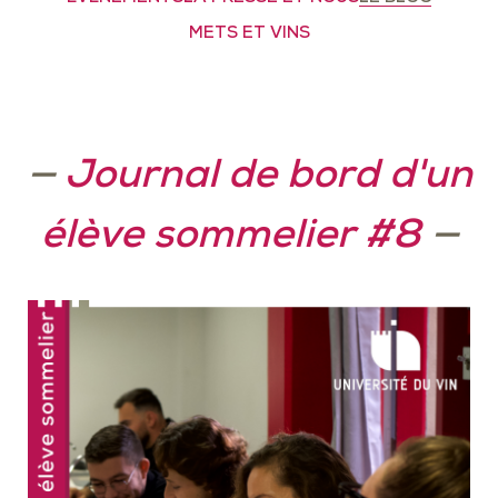
METS ET VINS
—
Journal de bord d'un
élève sommelier #8
—