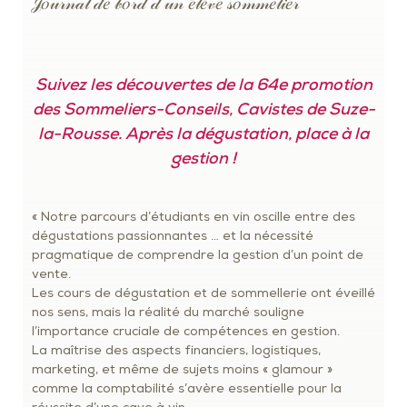
𝒥𝑜𝓊𝓇𝓃𝒶𝓁 𝒹𝑒 𝒷𝑜𝓇𝒹 𝒹’𝓊𝓃 𝑒́𝓁𝑒̀𝓋𝑒 𝓈𝑜𝓂𝓂𝑒𝓁𝒾𝑒𝓇
Suivez les découvertes de la 64e promotion
des Sommeliers-Conseils, Cavistes de Suze-
la-Rousse. Après la dégustation, place à la
gestion !
« Notre parcours d’étudiants en vin oscille entre des
dégustations passionnantes … et la nécessité
pragmatique de comprendre la gestion d’un point de
vente.
Les cours de dégustation et de sommellerie ont éveillé
nos sens, mais la réalité du marché souligne
l’importance cruciale de compétences en gestion.
La maîtrise des aspects financiers, logistiques,
marketing, et même de sujets moins « glamour »
comme la comptabilité s’avère essentielle pour la