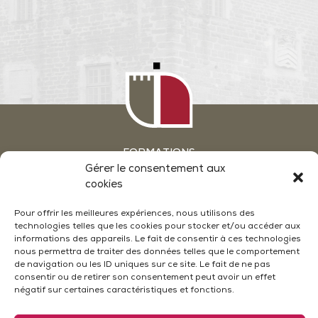
FORMATIONS
GROUPES & SÉMINAIRES
Gérer le consentement aux
ATELIERS OENOLOGIE EN WEEKEND
cookies
ACTUALITÉS
NOUS CONTACTER
Pour offrir les meilleures expériences, nous utilisons des
technologies telles que les cookies pour stocker et/ou accéder aux
CONDITIONS GÉNÉRALES DE VENTE
informations des appareils. Le fait de consentir à ces technologies
MENTIONS LÉGALES
POLITIQUE DE CONFIDENTIALITÉ
nous permettra de traiter des données telles que le comportement
POLITIQUE DE COOKIES (UE)
de navigation ou les ID uniques sur ce site. Le fait de ne pas
PLAN DU SITE
consentir ou de retirer son consentement peut avoir un effet
négatif sur certaines caractéristiques et fonctions.