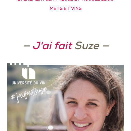
METS ET VINS
—
J'ai fait
Suze
—