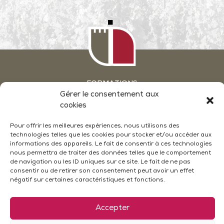
FORMATIONS
GROUPES & SÉMINAIRES
Gérer le consentement aux
ATELIERS OENOLOGIE EN WEEKEND
cookies
ACTUALITÉS
NOUS CONTACTER
Pour offrir les meilleures expériences, nous utilisons des
technologies telles que les cookies pour stocker et/ou accéder aux
CONDITIONS GÉNÉRALES DE VENTE
informations des appareils. Le fait de consentir à ces technologies
MENTIONS LÉGALES
nous permettra de traiter des données telles que le comportement
POLITIQUE DE CONFIDENTIALITÉ
POLITIQUE DE COOKIES (UE)
de navigation ou les ID uniques sur ce site. Le fait de ne pas
PLAN DU SITE
consentir ou de retirer son consentement peut avoir un effet
négatif sur certaines caractéristiques et fonctions.
Accepter
Le Château - 26790 Suze La Rousse
04 75 97 21 30