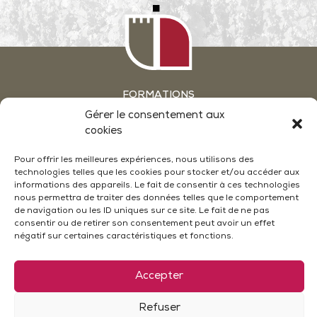
FORMATIONS
GROUPES & SÉMINAIRES
Gérer le consentement aux
ATELIERS OENOLOGIE EN WEEKEND
ACTUALITÉS
cookies
NOUS CONTACTER
Pour offrir les meilleures expériences, nous utilisons des
technologies telles que les cookies pour stocker et/ou accéder aux
CONDITIONS GÉNÉRALES DE VENTE
MENTIONS LÉGALES
informations des appareils. Le fait de consentir à ces technologies
POLITIQUE DE CONFIDENTIALITÉ
nous permettra de traiter des données telles que le comportement
POLITIQUE DE COOKIES (UE)
de navigation ou les ID uniques sur ce site. Le fait de ne pas
PLAN DU SITE
consentir ou de retirer son consentement peut avoir un effet
négatif sur certaines caractéristiques et fonctions.
Le Château - 26790 Suze La Rousse
Accepter
04 75 97 21 30
contact@universite-du-vin.com
Refuser