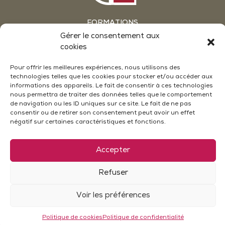
FORMATIONS
GROUPES & SÉMINAIRES
Gérer le consentement aux
ATELIERS OENOLOGIE EN WEEKEND
cookies
ACTUALITÉS
NOUS CONTACTER
Pour offrir les meilleures expériences, nous utilisons des
technologies telles que les cookies pour stocker et/ou accéder aux
CONDITIONS GÉNÉRALES DE VENTE
MENTIONS LÉGALES
informations des appareils. Le fait de consentir à ces technologies
POLITIQUE DE CONFIDENTIALITÉ
nous permettra de traiter des données telles que le comportement
POLITIQUE DE COOKIES (UE)
de navigation ou les ID uniques sur ce site. Le fait de ne pas
PLAN DU SITE
consentir ou de retirer son consentement peut avoir un effet
négatif sur certaines caractéristiques et fonctions.
Accepter
Le Château - 26790 Suze La Rousse
04 75 97 21 30
contact@universite-du-vin.com
Refuser
L’abus d’alcool est dangereux pour la santé. A consommer avec
Voir les préférences
modération.
Politique de cookies
Politique de confidentialité